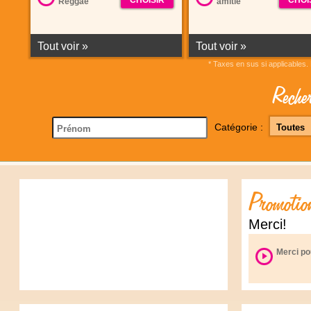
CHOISIR
CHOI
Reggae
amitié
Tout voir
»
Tout voir
»
* Taxes en sus si applicables
Reche
Catégorie :
Promotio
Merci!
Merci po