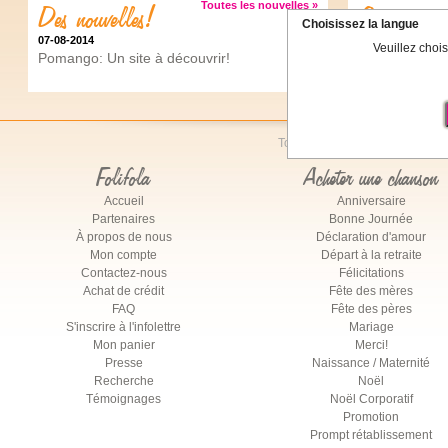
Des nouvelles!
Toutes les nouvelles »
Crédits
Choisissez la langue
07-08-2014
Achetez des
Veuillez chois
Pomango: Un site à découvrir!
Tous droits réservés © Folifola
Folifola
Acheter une chanson
Accueil
Anniversaire
Partenaires
Bonne Journée
À propos de nous
Déclaration d'amour
Mon compte
Départ à la retraite
Contactez-nous
Félicitations
Achat de crédit
Fête des mères
FAQ
Fête des pères
S'inscrire à l'infolettre
Mariage
Mon panier
Merci!
Presse
Naissance / Maternité
Recherche
Noël
Témoignages
Noël Corporatif
Promotion
Prompt rétablissement