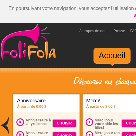
En poursuivant votre navigation, vous acceptez l'utilisation
s
À propos de nous
Presse
FA
Accueil
Découvrez nos chansons
Anniversaire
Merci!
À partir de
0,00 $
À partir de
3,00 $
Anniversaire à
Merci pour
CHOISIR
CHOI
la tyrolienne
votre aide les
filles!
Anniversaire
Merci pour ton