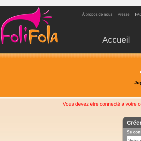
À propos de nous
Presse
FA
Accueil
Jo
Vous devez être connecté à votre c
Crée
Se con