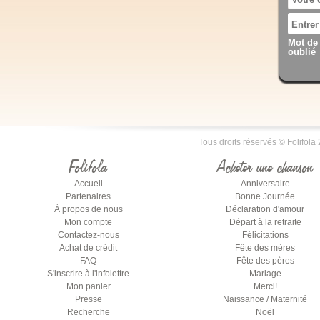
Mot de
oublié
Tous droits réservés © Folifola
Folifola
Acheter une chanson
Accueil
Anniversaire
Partenaires
Bonne Journée
À propos de nous
Déclaration d'amour
Mon compte
Départ à la retraite
Contactez-nous
Félicitations
Achat de crédit
Fête des mères
FAQ
Fête des pères
S'inscrire à l'infolettre
Mariage
Mon panier
Merci!
Presse
Naissance / Maternité
Recherche
Noël