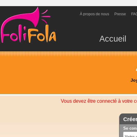
À propos de nous
Presse
FA
Accueil
Jo
Vous devez être connecté à votre c
Crée
Se con