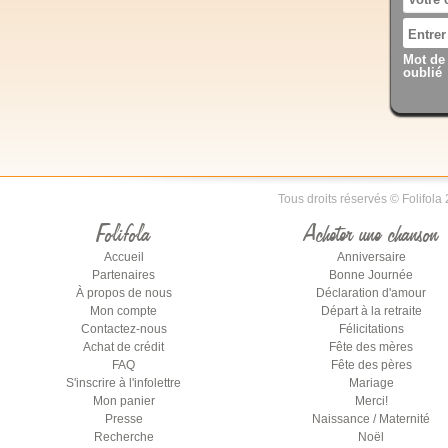
Mot de
oublié
Tous droits réservés © Folifola
Folifola
Acheter une chanson
Accueil
Anniversaire
Partenaires
Bonne Journée
À propos de nous
Déclaration d'amour
Mon compte
Départ à la retraite
Contactez-nous
Félicitations
Achat de crédit
Fête des mères
FAQ
Fête des pères
S'inscrire à l'infolettre
Mariage
Mon panier
Merci!
Presse
Naissance / Maternité
Recherche
Noël