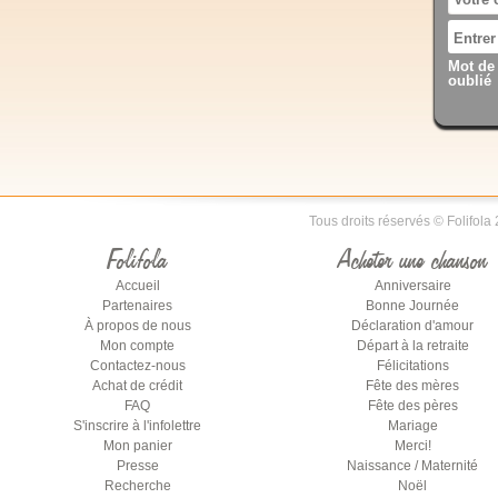
Mot de
oublié
Tous droits réservés © Folifola
Folifola
Acheter une chanson
Accueil
Anniversaire
Partenaires
Bonne Journée
À propos de nous
Déclaration d'amour
Mon compte
Départ à la retraite
Contactez-nous
Félicitations
Achat de crédit
Fête des mères
FAQ
Fête des pères
S'inscrire à l'infolettre
Mariage
Mon panier
Merci!
Presse
Naissance / Maternité
Recherche
Noël