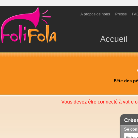
À propos de nous
Presse
FA
Accueil
Fête des p
Vous devez être connecté à votre c
Crée
Se con