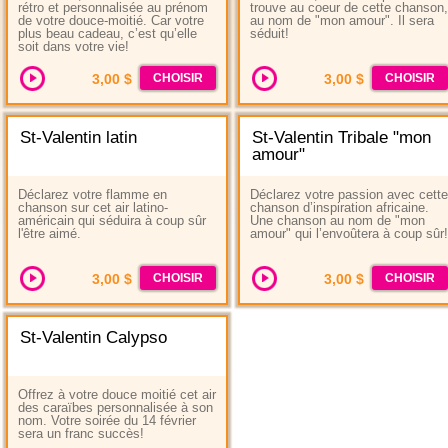
rétro et personnalisée au prénom
trouve au coeur de cette chanson,
de votre douce-moitié. Car votre
au nom de "mon amour". Il sera
plus beau cadeau, c’est qu’elle
séduit!
soit dans votre vie!
3,00 $
CHOISIR
3,00 $
CHOISIR
St-Valentin latin
St-Valentin Tribale "mon
amour"
Déclarez votre flamme en
Déclarez votre passion avec cette
chanson sur cet air latino-
chanson d’inspiration africaine.
américain qui séduira à coup sûr
Une chanson au nom de "mon
l'être aimé.
amour" qui l’envoûtera à coup sûr!
3,00 $
CHOISIR
3,00 $
CHOISIR
St-Valentin Calypso
Offrez à votre douce moitié cet air
des caraïbes personnalisée à son
nom. Votre soirée du 14 février
sera un franc succès!