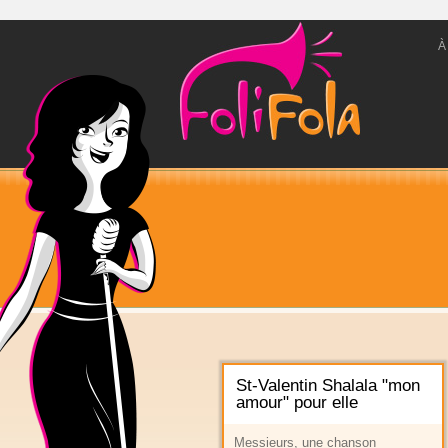
À
St-Valentin Shalala "mon
amour" pour elle
Messieurs, une chanson