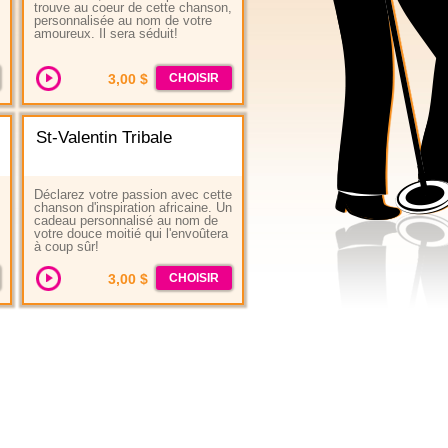
trouve au coeur de cette chanson,
personnalisée au nom de votre
amoureux. Il sera séduit!
3,00 $
CHOISIR
St-Valentin Tribale
Déclarez votre passion avec cette
chanson d'inspiration africaine. Un
cadeau personnalisé au nom de
votre douce moitié qui l'envoûtera
à coup sûr!
3,00 $
CHOISIR