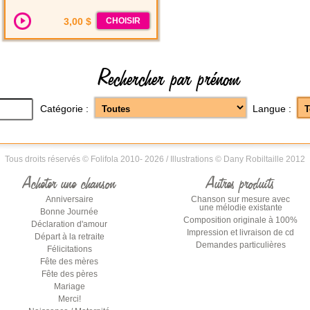
3,00 $
CHOISIR
Rechercher par prénom
Catégorie :
Langue :
Tous droits réservés © Folifola 2010-
2026
/ Illustrations © Dany Robiltaille 2012
Acheter une chanson
Autres produits
Anniversaire
Chanson sur mesure avec
une mélodie existante
Bonne Journée
Composition originale à 100%
Déclaration d'amour
Impression et livraison de cd
Départ à la retraite
Demandes particulières
Félicitations
Fête des mères
Fête des pères
Mariage
Merci!