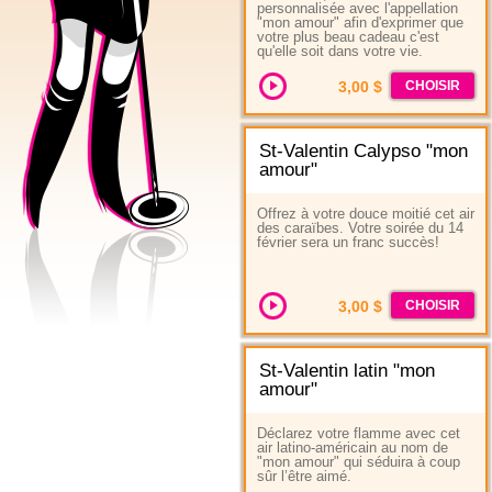
personnalisée avec l'appellation
"mon amour" afin d'exprimer que
votre plus beau cadeau c'est
qu'elle soit dans votre vie.
3,00 $
CHOISIR
St-Valentin Calypso "mon
amour"
Offrez à votre douce moitié cet air
des caraïbes. Votre soirée du 14
février sera un franc succès!
3,00 $
CHOISIR
St-Valentin latin "mon
amour"
Déclarez votre flamme avec cet
air latino-américain au nom de
"mon amour" qui séduira à coup
sûr l’être aimé.