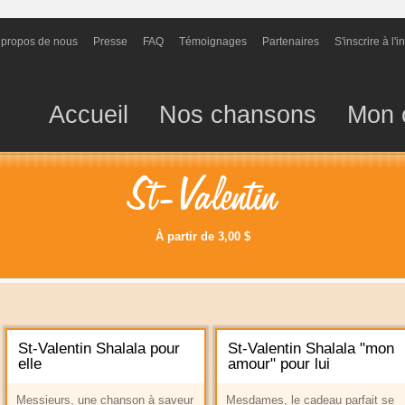
 propos de nous
Presse
FAQ
Témoignages
Partenaires
S'inscrire à l'i
Accueil
Nos chansons
Mon 
St-Valentin
À partir de 3,00 $
St-Valentin Shalala pour
St-Valentin Shalala "mon
elle
amour" pour lui
Messieurs, une chanson à saveur
Mesdames, le cadeau parfait se